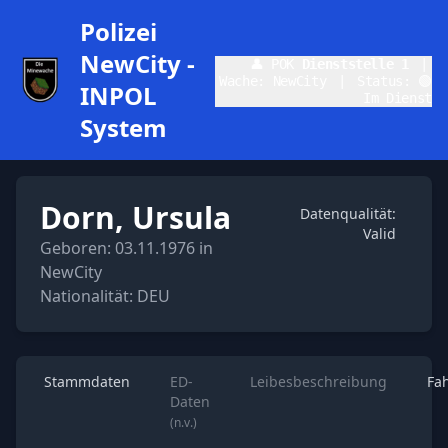
Polizei
NewCity -
👤 POK
Dienststelle 1
|
Wache: NewCity
|
Status: 🟢
INPOL
Im Dienst
System
Dorn, Ursula
Datenqualität:
Valid
Geboren: 03.11.1976 in
NewCity
Nationalität: DEU
Stammdaten
ED-
Leibesbeschreibung
Fa
Daten
(n.v.)