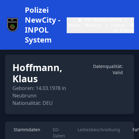
Polizei
NewCity -
👤 POK
Dienststelle 1
|
Wache: NewCity
|
Status: 🟢
INPOL
Im Dienst
System
Hoffmann,
Datenqualität:
Valid
Klaus
Geboren: 14.03.1978 in
Neubrunn
Nationalität: DEU
Stammdaten
ED-
Leibesbeschreibung
Fa
Daten