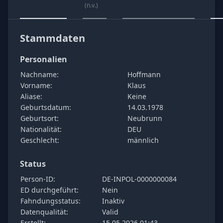
(n.v.)
Stammdaten
Personalien
Nachname:
Hoffmann
Vorname:
Klaus
Aliase:
Keine
Geburtsdatum:
14.03.1978
Geburtsort:
Neubrunn
Nationalität:
DEU
Geschlecht:
männlich
Status
Person-ID:
DE-INPOL-0000000084
ED durchgeführt:
Nein
Fahndungsstatus:
Inaktiv
Datenqualität:
Valid
Erstellt:
15.05.2026 01:43