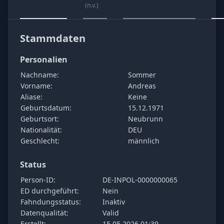
(n.v.)
Stammdaten
Personalien
Nachname:
Sommer
Vorname:
Andreas
Aliase:
Keine
Geburtsdatum:
15.12.1971
Geburtsort:
Neubrunn
Nationalität:
DEU
Geschlecht:
männlich
Status
Person-ID:
DE-INPOL-0000000065
ED durchgeführt:
Nein
Fahndungsstatus:
Inaktiv
Datenqualität:
Valid
Erstellt:
15.05.2026 01:39