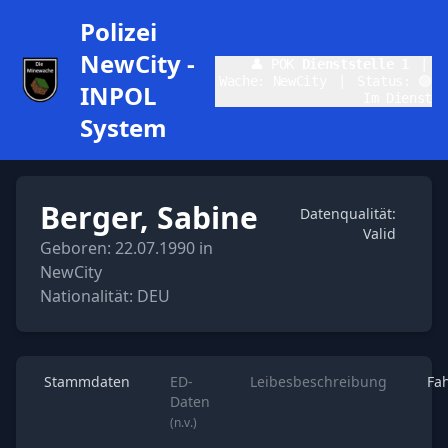
Polizei
NewCity -
👤 POK
Dienststelle 1
|
Wache: NewCity
|
Status: 🟢
INPOL
Im Dienst
System
Berger, Sabine
Datenqualität:
Valid
Geboren: 22.07.1990 in
NewCity
Nationalität: DEU
Stammdaten
ED-
Leibesbeschreibung
Fa
Daten
(n.v.)