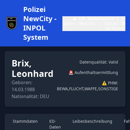
Polizei
NewCity -
👤 POK
Dienststelle 1
|
Wache: NewCity
|
Status: 🟢
INPOL
Im Dienst
System
Brix,
Datenqualität: Valid
Leonhard
🚨 Aufenthaltsermittlung
Geboren:
⚠️ PHW:
BEWA,FLUCHT,WAFFE,SONSTIGE
14.03.1988
Nationalität: DEU
Stammdaten
ED-
Leibesbeschreibung
Fa
Daten