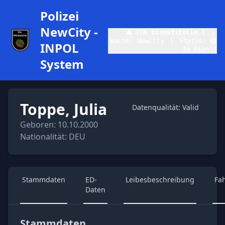
Polizei
NewCity -
👤 POK
Dienststelle 1
|
Wache: NewCity
|
Status: 🟢
INPOL
Im Dienst
System
Toppe, Julia
Datenqualität: Valid
Geboren: 10.10.2000
Nationalität: DEU
Stammdaten
ED-
Leibesbeschreibung
Fa
Daten
Stammdaten