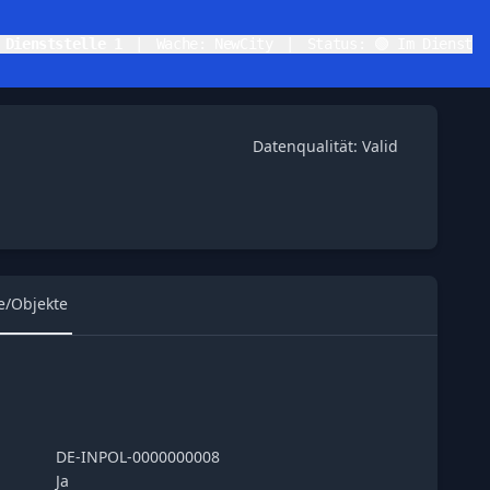
K
Dienststelle 1
|
Wache: NewCity
|
Status: 🟢 Im Dienst
Datenqualität: Valid
e/Objekte
DE-INPOL-0000000008
Ja