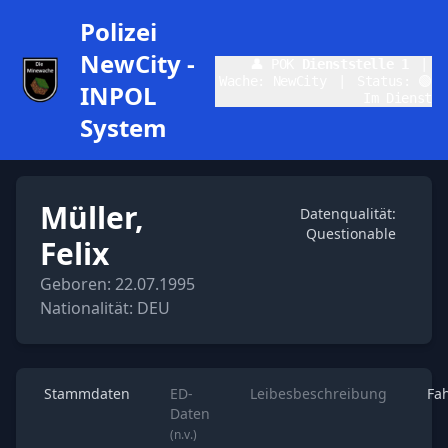
Polizei
NewCity -
👤 POK
Dienststelle 1
|
Wache: NewCity
|
Status: 🟢
INPOL
Im Dienst
System
Müller,
Datenqualität:
Questionable
Felix
Geboren: 22.07.1995
Nationalität: DEU
Stammdaten
ED-
Leibesbeschreibung
Fa
Daten
(n.v.)