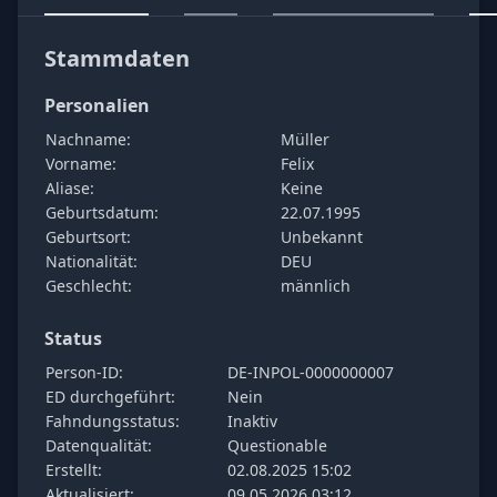
Stammdaten
Personalien
Nachname:
Müller
Vorname:
Felix
Aliase:
Keine
Geburtsdatum:
22.07.1995
Geburtsort:
Unbekannt
Nationalität:
DEU
Geschlecht:
männlich
Status
Person-ID:
DE-INPOL-0000000007
ED durchgeführt:
Nein
Fahndungsstatus:
Inaktiv
Datenqualität:
Questionable
Erstellt:
02.08.2025 15:02
Aktualisiert:
09.05.2026 03:12