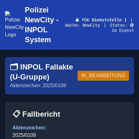
Polizei
NewCity -
👤 POK
Dienststelle 1
|
Wache: NewCity
|
Status: 🟢
INPOL
Im Dienst
System
🗂️ INPOL Fallakte
(U-Gruppe)
IN_BEARBEITUNG
Aktenzeichen: 2025/0108
📋 Fallbericht
Aktenzeichen:
2025/0108