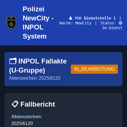
Polizei
NewCity -
👤 POK
Dienststelle 1
|
Wache: NewCity
|
Status: 🟢
INPOL
Im Dienst
System
🗂️ INPOL Fallakte
(U-Gruppe)
IN_BEARBEITUNG
Aktenzeichen: 2025/6120
📋 Fallbericht
Aktenzeichen:
2025/6120