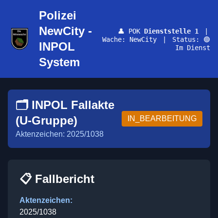
Polizei
NewCity -
👤 POK
Dienststelle 1
|
Wache: NewCity
|
Status: 🟢
INPOL
Im Dienst
System
🗂️ INPOL Fallakte
(U-Gruppe)
IN_BEARBEITUNG
Aktenzeichen: 2025/1038
📋 Fallbericht
Aktenzeichen:
2025/1038