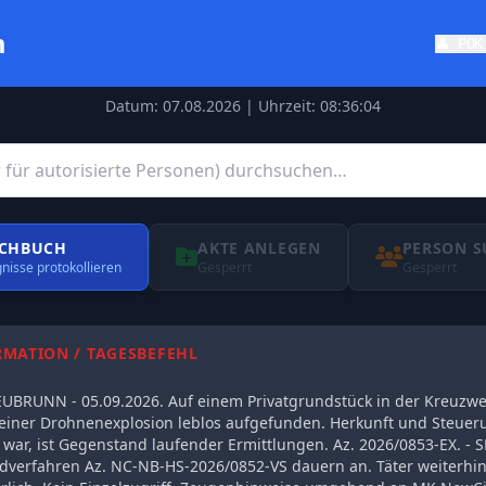
m
👤 PO
Datum: 07.08.2026 | Uhrzeit: 08:36:04
CHBUCH
AKTE ANLEGEN
PERSON 
gnisse protokollieren
Gesperrt
Gesperrt
RMATION / TAGESBEFEHL
UNN - 05.09.2026. Auf einem Privatgrundstück in der Kreuzwe
einer Drohnenexplosion leblos aufgefunden. Herkunft und Steue
el war, ist Gegenstand laufender Ermittlungen. Az. 2026/0853-EX. 
verfahren Az. NC-NB-HS-2026/0852-VS dauern an. Täter weiterhin 