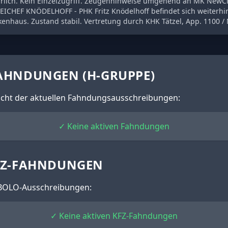
rlich. Kein Einzelzugriff. Zeugenhinweise umgehend an MK NewCity
ZEICHEF KNÖDELHOFF - PHK Fritz Knödelhoff befindet sich weiterh
kenhaus. Zustand stabil. Vertretung durch KHK Tätzel, App. 1100 / 
AHNDUNGEN (H-GRUPPE)
sicht der aktuellen Fahndungsausschreibungen:
✓ Keine aktiven Fahndungen
FZ-FAHNDUNGEN
BOLO-Ausschreibungen:
✓ Keine aktiven KFZ-Fahndungen