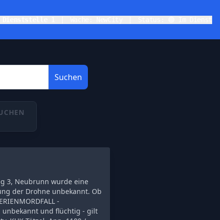
K
Dienststelle 1
|
Wache: NewCity
|
Status: 🟢 Im Dienst
Suchen
SUCHEN
g 3, Neubrunn wurde eine
rung der Drohne unbekannt. Ob
- SERIENMORDFALL -
unbekannt und flüchtig - gilt