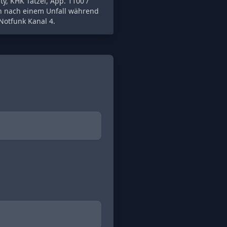
, KHK Tätzel, App. 1100 /
in nach einem Unfall während
Notfunk Kanal 4.